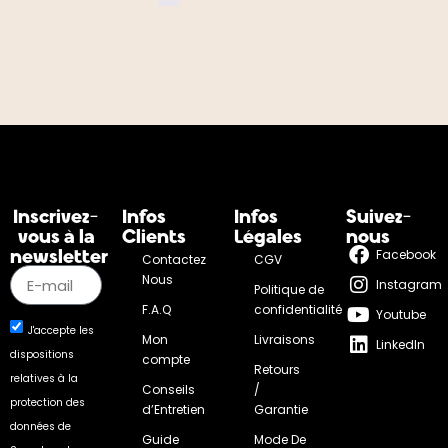
Inscrivez-
Infos
Infos
Suivez-
vous à la
Clients
Légales
nous
newsletter
Facebook
Contactez
CGV
Nous
Instagram
Politique de
F.A.Q
confidentialité
Youtube
J'accepte les
Mon
Livraisons
LinkedIn
dispositions
compte
Retours
relatives à la
Conseils
/
protection des
d’Entretien
Garantie
données de
Guide
Mode De