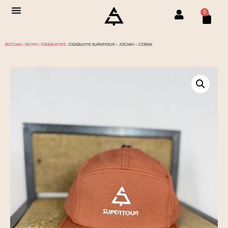
0
ACCUEIL
/
OUTFIT
/
CASQUETTES
/ CASQUETTE SUPERTOUR « JOCKEY » CORAIL