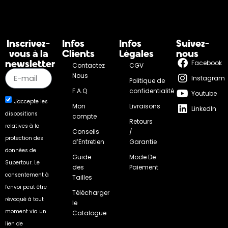
Inscrivez-
Infos
Infos
Suivez-
vous à la
Clients
Légales
nous
newsletter
Facebook
Contactez
CGV
Nous
Instagram
Politique de
F.A.Q
confidentialité
Youtube
J'accepte les
Mon
Livraisons
LinkedIn
dispositions
compte
Retours
relatives à la
Conseils
/
protection des
d’Entretien
Garantie
données de
Guide
Mode De
Supertour. Le
des
Paiement
consentement à
Tailles
l'envoi peut être
Télécharger
révoqué à tout
le
moment via un
Catalogue
lien de