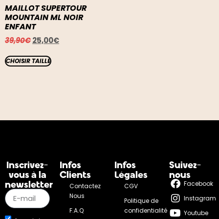
MAILLOT SUPERTOUR
MOUNTAIN ML NOIR
ENFANT
39,90
€
25,00
€
CHOISIR TAILLE
Inscrivez-
Infos
Infos
Suivez-
vous à la
Clients
Légales
nous
newsletter
Facebook
Contactez
CGV
Nous
Instagram
Politique de
F.A.Q
confidentialité
Youtube