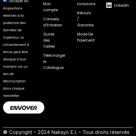
J'accepte les
Mon
Livraisons
LinkedIn
dispositions
compte
Retours
relatives à la
Conseils
/
protection des
d’Entretien
Garantie
données de
Guide
Mode De
Supertour. Le
des
Paiement
consentement à
Tailles
l'envoi peut être
Télécharger
révoqué à tout
le
moment via un
Catalogue
lien de
désinscription
dans chaque
newsletter.
ENVOYER
©
Copyright – 2024 Nakayo E.I. – Tous droits réservés