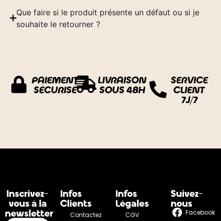
Que faire si le produit présente un défaut ou si je
souhaite le retourner ?
PAIEMENT
LIVRAISON
SERVICE
SÉCURISÉ
SOUS 48H
CLIENT
7J/7
Inscrivez-
Infos
Infos
Suivez-
vous à la
Clients
Légales
nous
newsletter
Facebook
Contactez
CGV