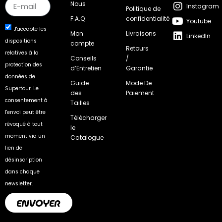
Nous
Instagram
Politique de
F.A.Q
confidentialité
Youtube
J'accepte les
Mon
Livraisons
LinkedIn
dispositions
compte
Retours
relatives à la
Conseils
/
protection des
d’Entretien
Garantie
données de
Guide
Mode De
Supertour. Le
des
Paiement
consentement à
Tailles
l'envoi peut être
Télécharger
révoqué à tout
le
moment via un
Catalogue
lien de
désinscription
dans chaque
newsletter.
ENVOYER