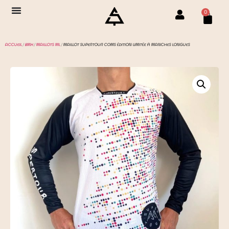
0
ACCUEIL
/
BMX
/
MAILLOTS ML
/ MAILLOT SUPERTOUR COMS ÉDITION LIMITÉE À MANCHES LONGUES