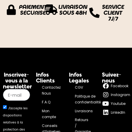
PAIEMENT
LIVRAISON
SERVICE
SÉCURISÉ
SOUS 48H
CLIENT
7J/7
Inscrivez-
Infos
Infos
Suivez-
vous à la
Clients
Légales
nous
newsletter
Facebook
Contactez
CGV
Nous
Instagram
Politique de
F.A.Q
confidentialité
Youtube
J'accepte les
Mon
Livraisons
LinkedIn
dispositions
compte
Retours
relatives à la
Conseils
/
protection des
d’Entretien
Garantie