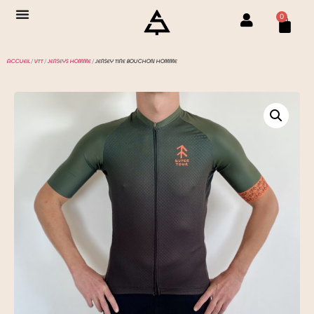
0
ACCUEIL
/
VTT
/
JERSEYS HOMME
/ JERSEY TIRE BOUCHON HOMME