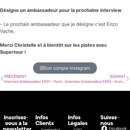
Désigne un ambassadeur pour la prochaine interview
- Le prochain ambassadeur que je désigne c'est Enzo
Vache.
Merci Christelle et à bientôt sur les pistes avec
Supertour !
Son compte Instagram
PRÉCÉDENT
SUIVANT
Interview Ambassadeur EP01 – Thomas Jouve
Interview Ambassadeur EP03 – Enzo Vache
Inscrivez-
Infos
Infos
Suivez-
vous à la
Clients
Légales
nous
newsletter
Facebook
Contactez
CGV