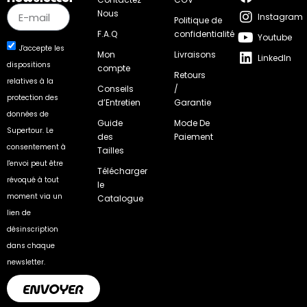
Nous
Instagram
Politique de
F.A.Q
confidentialité
Youtube
J'accepte les
Mon
Livraisons
LinkedIn
dispositions
compte
Retours
relatives à la
Conseils
/
protection des
d’Entretien
Garantie
données de
Guide
Mode De
Supertour. Le
des
Paiement
consentement à
Tailles
l'envoi peut être
Télécharger
révoqué à tout
le
moment via un
Catalogue
lien de
désinscription
dans chaque
newsletter.
ENVOYER