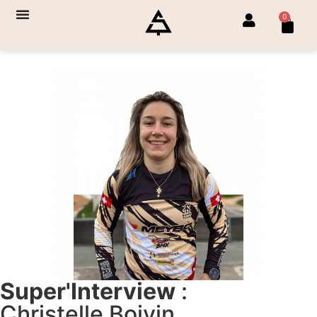
0
Super'Interview
:
Christelle Boivin