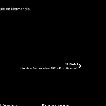
oule en Normandie.
SUIVANT
Interview Ambassadeur EP11 – Enzo Beaudoin
 Légales
Suivez-nous