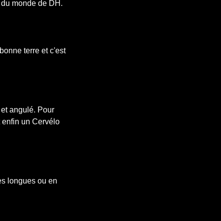
pe du monde de DH.
bonne terre et c'est
 et angulé. Pour
t enfin un Cervélo
es longues ou en