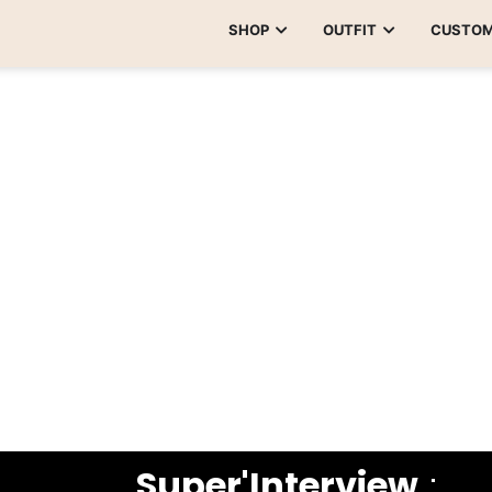
SHOP
OUTFIT
CUSTO
Super'Interview
: