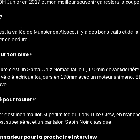
DH Junior en 2017 et mon meilleur souvenir ça restera la cou
?
est la vallée de Munster en Alsace, il y a des bons trails et de la 
ner en enduro.
r ton bike ?
duro c'est un Santa Cruz Nomad taille L, 170mm devant/derrière
 un vélo électrique toujours en 170mm avec un moteur shimano. E
avel.
é pour rouler ?
ler c'est mon maillot Superlimited du LorN Bike Crew, en manch
st super aéré, et un pantalon Sapin Noir classique.
sadeur pour la prochaine interview