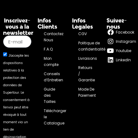
Inscrivez-
Infos
Infos
Suivez-
vous à la
Clients
Légales
nous
newsletter
Facebook
Contactez
CGV
Nous
Instagram
Politique de
F.A.Q
confidentialité
Youtube
J'accepte les
Mon
Livraisons
LinkedIn
dispositions
compte
Retours
relatives à la
Conseils
/
protection des
d’Entretien
Garantie
données de
Guide
Mode De
Supertour. Le
des
Paiement
consentement à
Tailles
l'envoi peut être
Télécharger
révoqué à tout
le
moment via un
Catalogue
lien de
désinscription